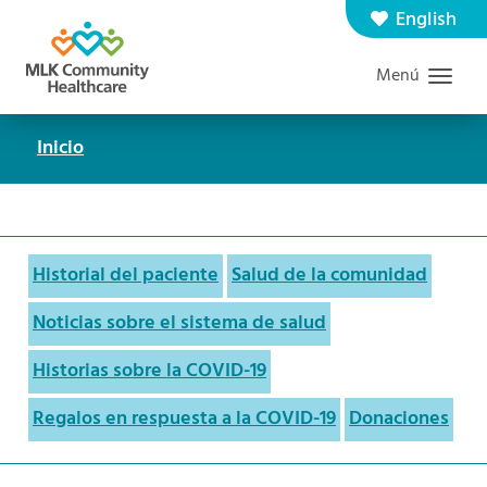
Saltar
English
Contáctenos
Carreras
al
Menú
Graduate Medical Education
Buscar
contenido
principal
Inicio
Ruta
de
navegación
Historial del paciente
Salud de la comunidad
Noticias sobre el sistema de salud
Historias sobre la COVID-19
Regalos en respuesta a la COVID-19
Donaciones