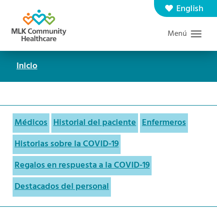
Saltar
English
Contáctenos
Carreras
al
Menú
Graduate Medical Education
Buscar
contenido
principal
Inicio
Ruta
de
navegación
Médicos
Historial del paciente
Enfermeros
Historias sobre la COVID-19
Regalos en respuesta a la COVID-19
Destacados del personal