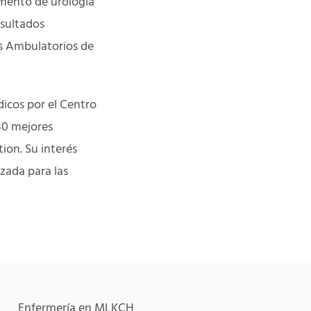
amento de urología
esultados
es Ambulatorios de
icos por el Centro
40 mejores
ion. Su interés
izada para las
Enfermería en MLKCH