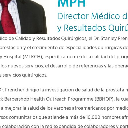
MPH
Director Médico d
y Resultados Quir
co de Calidad y Resultados Quirúrgicos, el Dr. Stanley Fren
a prestación y el crecimiento de especialidades quirúrgicas d
y Hospital (MLKCH), específicamente de la calidad del prog
 los nuevos servicios, el desarrollo de referencias y las oper
 servicios quirúrgicos.
Dr. Frencher dirigió la investigación de salud de la próstat
ck Barbershop Health Outreach Programme (BBHOP), la cual 
 a mejorar la salud de los varones afroamericanos por medi
rsos comunitarios que atiende a más de 10,000 hombres af
En colaboración con la red expandida de colaboradores y pa