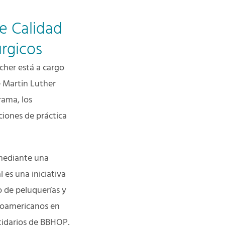
e Calidad
úrgicos
cher está a cargo
e Martin Luther
rama, los
aciones de práctica
a mediante una
es una iniciativa
o de peluquerías y
roamericanos en
rtidarios de BBHOP,