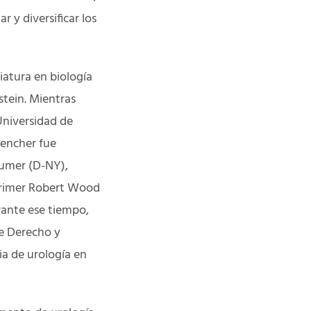
 y diversificar los
iatura en biología
stein. Mientras
Universidad de
rencher fue
humer (D-NY),
 primer Robert Wood
rante ese tiempo,
de Derecho y
ia de urología en