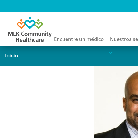
Saltar
al
contenido
principal
Encuentre un médico
Nuestros se
Inicio
Ruta
de
navegación